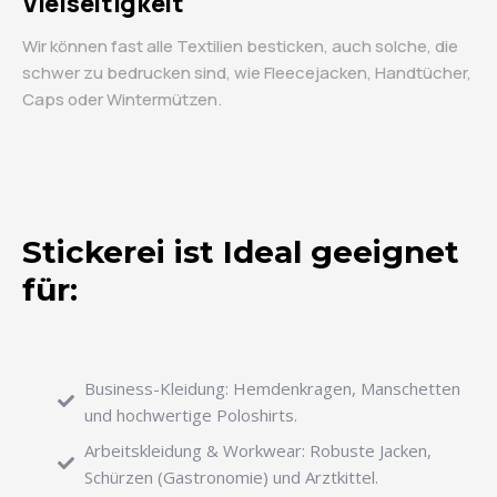
Vielseitigkeit
Wir können fast alle Textilien besticken, auch solche, die
schwer zu bedrucken sind, wie Fleecejacken, Handtücher,
Caps oder Wintermützen.
Stickerei ist Ideal geeignet
für:
Business-Kleidung: Hemdenkragen, Manschetten
und hochwertige Poloshirts.
Arbeitskleidung & Workwear: Robuste Jacken,
Schürzen (Gastronomie) und Arztkittel.