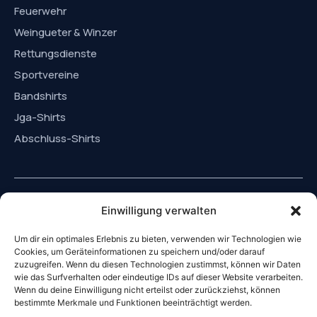
Feuerwehr
Weingueter & Winzer
Rettungsdienste
Sportvereine
Bandshirts
Jga-Shirts
Abschluss-Shirts
Einwilligung verwalten
06322-9543268
Um dir ein optimales Erlebnis zu bieten, verwenden wir Technologien wie
Cookies, um Geräteinformationen zu speichern und/oder darauf
mail@eshop.de
zuzugreifen. Wenn du diesen Technologien zustimmst, können wir Daten
Mo - Fr: 10:00 - 18:00 Uhr
wie das Surfverhalten oder eindeutige IDs auf dieser Website verarbeiten.
Wenn du deine Einwilligung nicht erteilst oder zurückziehst, können
Sa: 10 - 16 Uhr
bestimmte Merkmale und Funktionen beeinträchtigt werden.