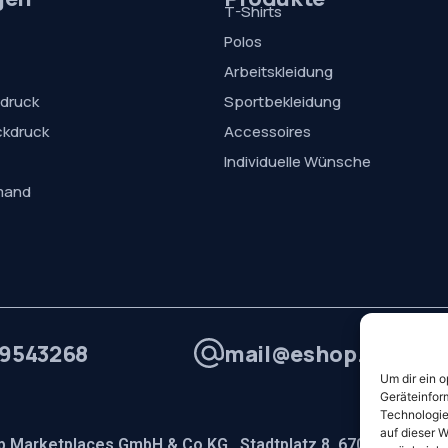
T-Shirts
Polos
Arbeitskleidung
sdruck
Sportbekleidung
ckdruck
Accessoires
Individuelle Wünsche
mand
9543268
mail@eshop.de
Um dir ein 
Geräteinfor
Technologie
auf dieser W
 Marketplaces GmbH & Co.KG , Stadtplatz 8, 67098 Bad Dü