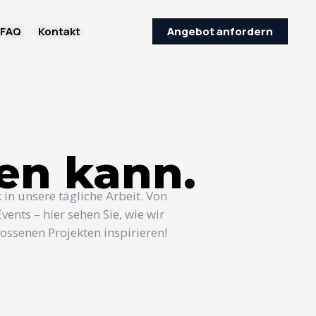
FAQ
Kontakt
Angebot anfordern
hen kann.
 in unsere tägliche Arbeit. Von
ents – hier sehen Sie, wie wir
ossenen Projekten inspirieren!