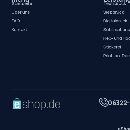
Startseite
Textildruck
Über uns
Siebdruck
FAQ
Digitaldruck
Kontakt
Sublimation
Flex- und Flo
Stickerei
Print-on-De
06322-
eShop