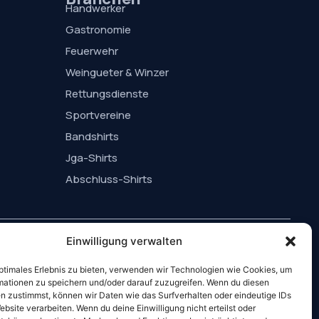
Handwerker
Gastronomie
Feuerwehr
Weingueter & Winzer
Rettungsdienste
Sportvereine
Bandshirts
Jga-Shirts
Abschluss-Shirts
Einwilligung verwalten
Mo - Fr: 10:00 - 18:00 Uhr
optimales Erlebnis zu bieten, verwenden wir Technologien wie Cookies, um
Sa: 10 - 16 Uhr
mationen zu speichern und/oder darauf zuzugreifen. Wenn du diesen
n zustimmst, können wir Daten wie das Surfverhalten oder eindeutige IDs
ebsite verarbeiten. Wenn du deine Einwilligung nicht erteilst oder
rkheim